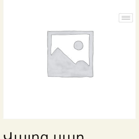
Վայոց սար