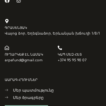
ԳՐԱՍԵՆՅԱԿ
Վայոց ձոր, Եղեգնաձոր, Երևանյան խճուղի 1/8/1
ՈՒՂԱՐԿԵՔ ԷԼ. ՆԱՄԱԿ
ԿԱՊ ՄԵԶ ՀԵՏ
arpafund@gmail.com
+374 95 95 90 07
ԱԱՐԱԳ ՀՂՈՒՄՆԵՐ
Մեր պատմությունը
Մեր ծրագրերը