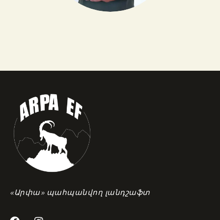
«Արփա» պահպանվող լանդշաֆտ