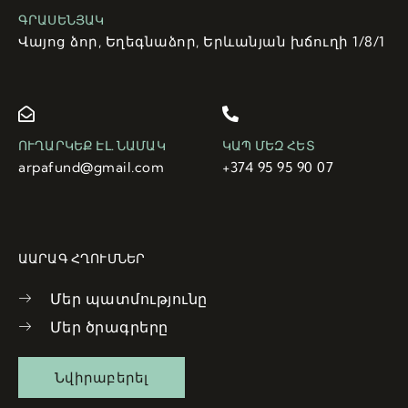
ԳՐԱՍԵՆՅԱԿ
Վայոց ձոր, Եղեգնաձոր, Երևանյան խճուղի 1/8/1
ՈՒՂԱՐԿԵՔ ԷԼ. ՆԱՄԱԿ
ԿԱՊ ՄԵԶ ՀԵՏ
arpafund@gmail.com
+374 95 95 90 07
ԱԱՐԱԳ ՀՂՈՒՄՆԵՐ
Մեր պատմությունը
Մեր ծրագրերը
Նվիրաբերել