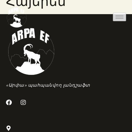
Հայերեն
«Արփա» պահպանվող լանդշաֆտ